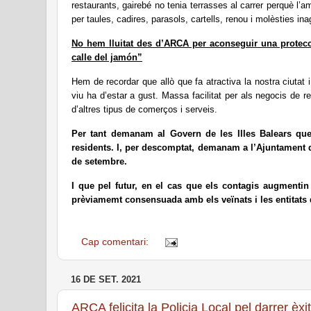
restaurants, gairebé no tenia terrasses al carrer perquè l’
per taules, cadires, parasols, cartells, renou i molèsties ina
No hem lluitat des d’ARCA per aconseguir una protecci
calle del jamón”
Hem de recordar que allò que fa atractiva la nostra ciutat i
viu ha d’estar a gust. Massa facilitat per als negocis de re
d’altres tipus de comerços i serveis.
Per tant demanam al Govern de les Illes Balears que r
residents. I, per descomptat, demanam a l’Ajuntament d
de setembre.
I que pel futur, en el cas que els contagis augmentin
prèviamemt consensuada amb els veïnats i les entitats q
Cap comentari:
16 DE SET. 2021
ARCA felicita la Policia Local pel darrer èxi