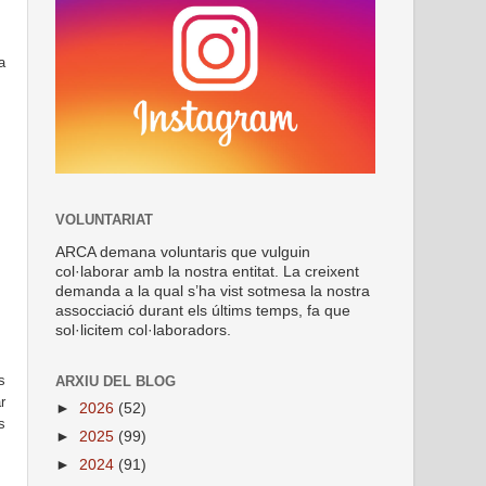
a
VOLUNTARIAT
ARCA demana voluntaris que vulguin
col·laborar amb la nostra entitat. La creixent
demanda a la qual s’ha vist sotmesa la nostra
assocciació durant els últims temps, fa que
sol·licitem col·laboradors.
s
ARXIU DEL BLOG
r
►
2026
(52)
s
►
2025
(99)
►
2024
(91)