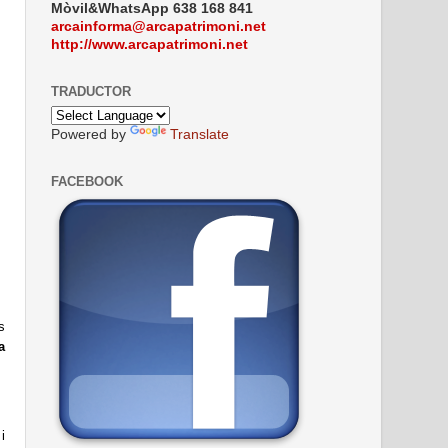
Mòvil&WhatsApp 638 168 841
arcainforma@arcapatrimoni.net
http://www.arcapatrimoni.net
TRADUCTOR
Powered by
Translate
FACEBOOK
s
a
i