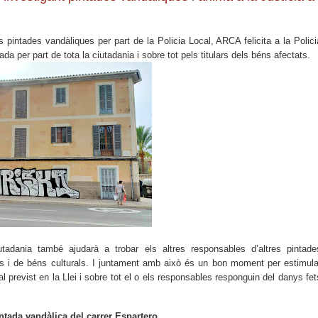
s pintades vandàliques per part de la Policia Local, ARCA felicita a la Polici
da per part de tota la ciutadania i sobre tot pels titulars dels béns afectats.
dania també ajudarà a trobar els altres responsables d’altres pintade
s i de béns culturals. I juntament amb això és un bon moment per estimula
final previst en la Llei i sobre tot el o els responsables responguin del danys fet
ntada vandàlica del carrer Espartero