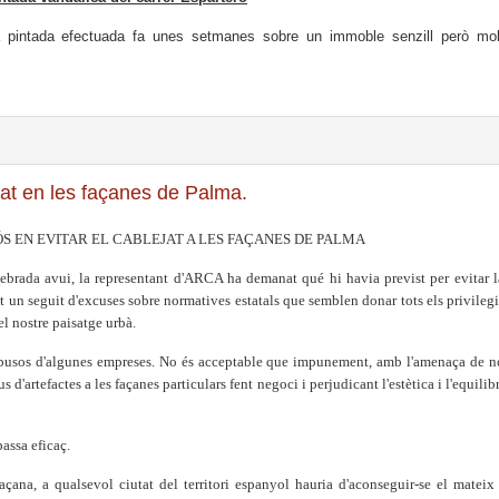
 la pintada efectuada fa unes setmanes sobre un immoble senzill però mol
jat en les façanes de Palma.
S EN EVITAR EL CABLEJAT A LES FAÇANES DE PALMA
ebrada avui, la representant d'ARCA ha demanat qué hi havia previst per evitar l
at un seguit d'excuses sobre normatives estatals que semblen donar tots els privilegi
 el nostre paisatge urbà.
s abusos d'algunes empreses. No és acceptable que impunement, amb l'amenaça de n
d'artefactes a les façanes particulars fent negoci i perjudicant l'estètica i l'equilibr
passa eficaç.
çana, a qualsevol ciutat del territori espanyol hauria d'aconseguir-se el mateix 