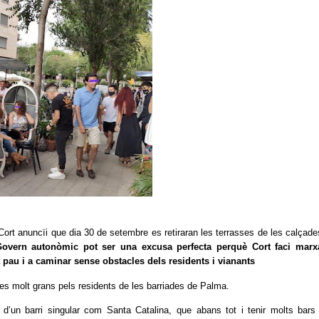
Cort anuncïi que dia 30 de setembre es retiraran les terrasses de les calçade
Govern autonòmic pot ser una excusa perfecta perquè Cort faci marx
a pau i a caminar sense obstacles dels residents i vianants
es molt grans pels residents de les barriades de Palma.
r d’un barri singular com Santa Catalina, que abans tot i tenir molts bars 