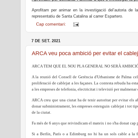
Aprofitam per animar en la investigació del’autoria de
representatiu de Santa Catalina al carrer Espartero.
Cap comentari:
7 DE SET. 2021
ARCA veu poca ambició per evitar el cable
ARCA TEM QUE EL NOU PLA GENERAL NO SERÀ AMBICIÓ
A la reunió del Consell de Gerència d'Urbanisme de Palma cel
proliferació de cablejat a les façanes. La contesta rebuda ha est
a les empreses de telefonia, electricitat i televisió per malmenar
ARCA creu que una ciutat ha de tenir autoritat per evitar el
donar subministrament, les empreses estenguin cablejat i tot tipus 
de la ciutat.
Fa més de 6 anys que reivindicam el mateix i no s'ha donat cap 
Si a Berlín, París o a Edimburg no hi ha un sols cable a la fa