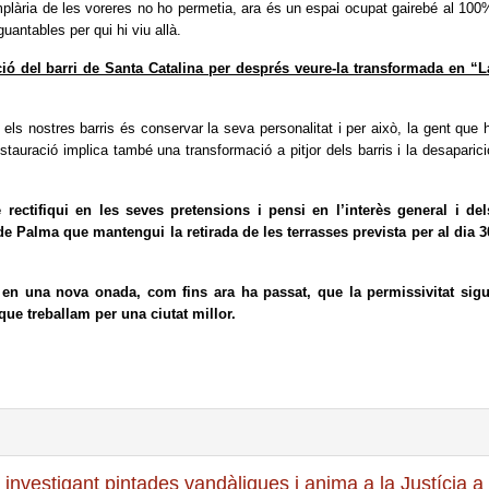
amplària de les voreres no ho permetia, ara és un espai ocupat gairebé al 100
guantables per qui hi viu allà.
ó del barri de Santa Catalina per després veure-la transformada en “L
 els nostres barris és conservar la seva personalitat i per això, la gent que h
stauració implica també una transformació a pitjor dels barris i la desaparici
ectifiqui en les seves pretensions i pensi en l’interès general i del
e Palma que mantengui la retirada de les terrasses prevista per al dia 3
 en una nova onada, com fins ara ha passat, que la permissivitat sigu
ue treballam per una ciutat millor.
t investigant pintades vandàliques i anima a la Justícia a