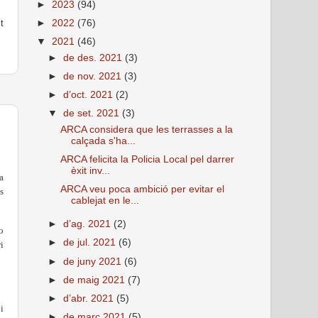
►
2023
(94)
t
►
2022
(76)
▼
2021
(46)
►
de des. 2021
(3)
►
de nov. 2021
(3)
►
d’oct. 2021
(2)
▼
de set. 2021
(3)
ARCA considera que les terrasses a la
calçada s'ha...
ARCA felicita la Policia Local pel darrer
èxit inv...
a
ARCA veu poca ambició per evitar el
s
cablejat en le...
►
d’ag. 2021
(2)
o
►
de jul. 2021
(6)
i
►
de juny 2021
(6)
►
de maig 2021
(7)
►
d’abr. 2021
(5)
i
►
de març 2021
(5)