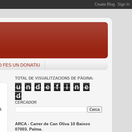
 O FES UN DONATIU
TOTAL DE VISUALITZACIONS DE PÀGINA:
u
n
d
e
f
i
n
e
d
CERCADOR
s
ARCA - Carrer de Can Oliva 10 Baixos
07003. Palma.