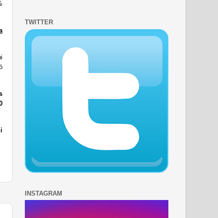
%
TWITTER
a
i
ó
s
0
i
INSTAGRAM