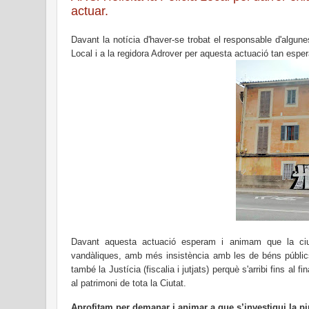
actuar.
Davant la notícia d'haver-se trobat el responsable d'algune
Local i a la regidora Adrover per aquesta actuació tan espera
Davant aquesta actuació esperam i animam que la ciuta
vandàliques, amb més insistència amb les de béns públic
també la Justícia (fiscalia i jutjats) perquè s'arribi fins al 
al patrimoni de tota la Ciutat.
Aprofitam per demanar i animar a que s’investigui la pi