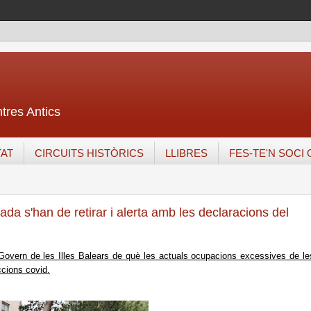
ntres Antics
TAT
CIRCUITS HISTÒRICS
LLIBRES
FES-TE'N SOCI
da s'han de retirar i alerta amb les declaracions del
Govern de les Illes Balears de què les actuals ocupacions excessives de le
ccions covid.