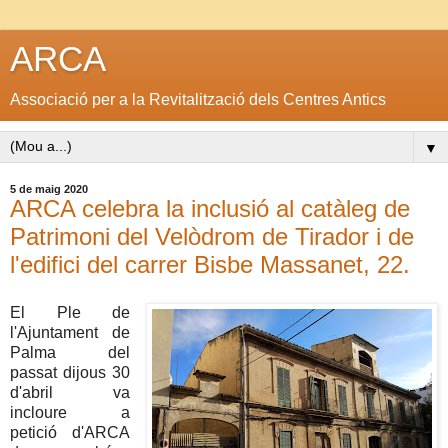
ARCA
Associació per a la Revitalització dels Centres Antics
▼
5 de maig 2020
ARCA celebra la inclusió al catàleg de
Patrimoni del Velòdrom de Tirador i de
l'edifici del carrer Bisbe Massanet, 22.
El Ple de
l'Ajuntament de
Palma del
passat dijous 30
d'abril va
incloure a
petició d'ARCA