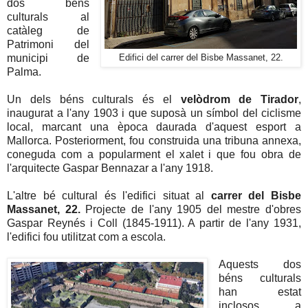
dos béns
culturals al
catàleg de
Patrimoni del
municipi de
Edifici del carrer del Bisbe Massanet, 22.
Palma.
Un dels béns culturals és el
velòdrom de Tirador
,
inaugurat a l'any 1903 i que suposà un símbol del ciclisme
local, marcant una època daurada d'aquest esport a
Mallorca. Posteriorment, fou construida una tribuna annexa,
coneguda com a popularment el xalet i que fou obra de
l'arquitecte Gaspar Bennazar a l'any 1918.
L'altre bé cultural és l'edifici situat al
carrer del Bisbe
Massanet, 22.
Projecte de l'any 1905 del mestre d'obres
Gaspar Reynés i Coll (1845-1911). A partir de l'any 1931,
l'edifici fou utilitzat com a escola.
Aquests dos
béns culturals
han estat
inclosos a